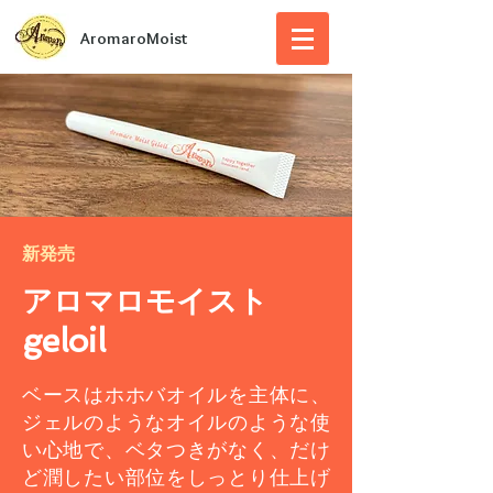
AromaroMoist
新発売
アロマロモイスト
geloil
ベースはホホバオイルを主体に、
ジェルのようなオイルのような使
い心地で、ベタつきがなく、だけ
ど潤したい部位をしっとり仕上げ